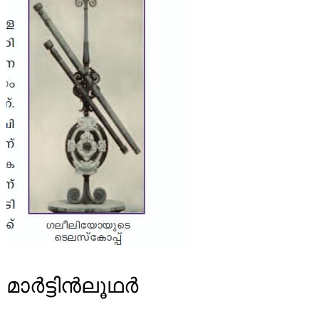
മാർട്ടിൻലൂഥർ