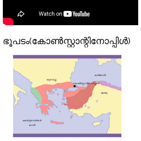
ഭൂപടം(കോൺസ്റ്റാന്റിനോപ്പിൾ)