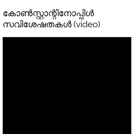
കോൺസ്റ്റാന്റിനോപ്പിൾ
സവിശേഷതകൾ (video)