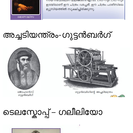
അച്ചടിയന്ത്രം-ഗുട്ടൻബർഗ്
ടെലസ്കോപ്പ് – ഗലീലിയോ