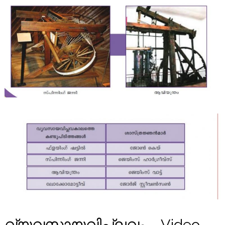
വ്യവസായവിപ്ലവം – Video