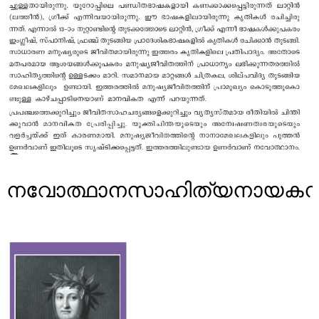
നവോത്ഥാനസാഹിത്യനായകന്