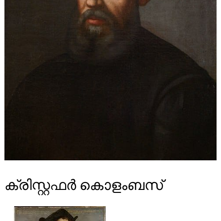
ക്രിസ്റ്റഫർ കൊളംബസ്