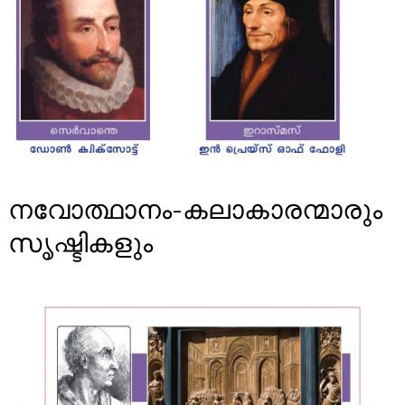
നവോത്ഥാനം-കലാകാരന്മാരും
സൃഷ്ടികളും