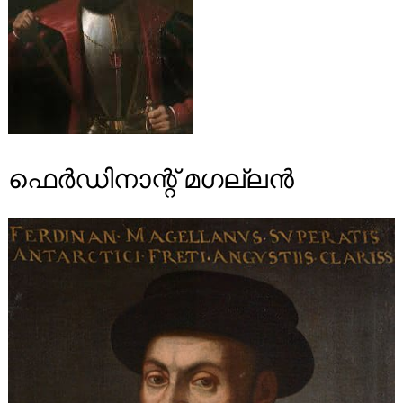
ഫെർഡിനാന്റ് മഗല്ലൻ