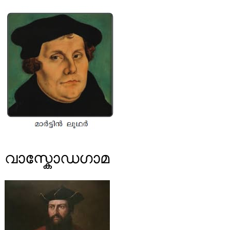
വാസ്കോഡഗാമ