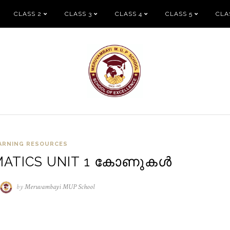
CLASS 2
CLASS 3
CLASS 4
CLASS 5
CLA
ARNING RESOURCES
MATICS UNIT 1 കോണുകൾ
/04/2021
by
Meruvambayi MUP School