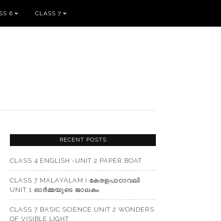
SS 6
CLASS 7
RECENT POSTS
CLASS 4 ENGLISH -UNIT 2 PAPER BOAT
CLASS 7 MALAYALAM I കേരളപാഠാവലി
UNIT 1 ഓർമ്മയുടെ ജാലകം
CLASS 7 BASIC SCIENCE UNIT 2 WONDERS
OF VISIBLE LIGHT