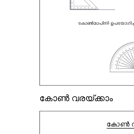
കോൺ വരയ്ക്കാം